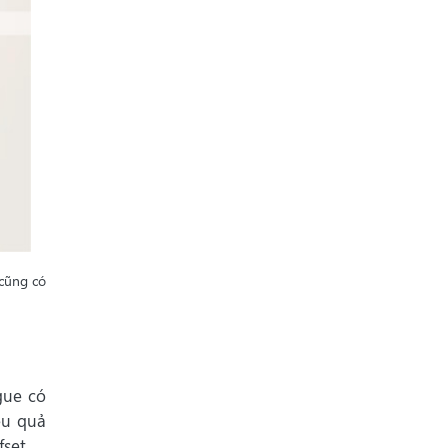
 cũng có
gue có
ệu quả
set.