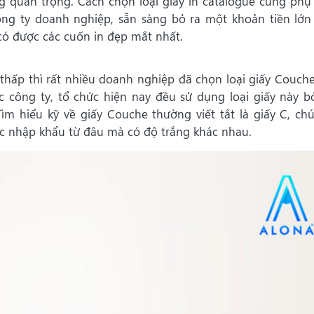
ng quan trọng. Cách chọn loại giấy in catalogue cũng phụ
ng ty doanh nghiệp, sẵn sàng bỏ ra một khoản tiền lớn
 có được các cuốn in đẹp mắt nhất.
thấp thì rất nhiều doanh nghiệp đã chọn loại giấy Couche
c công ty, tổ chức hiện nay đều sử dụng loại giấy này bở
Tìm hiểu kỹ về giấy Couche thường viết tắt là giấy C, ch
c nhập khẩu từ đâu mà có độ trắng khác nhau.