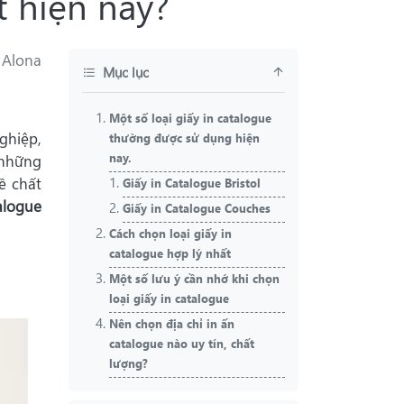
t hiện nay?
Alona
Mục lục
Một số loại giấy in catalogue
ghiệp,
thường được sử dụng hiện
nay.
 những
ề chất
Giấy in Catalogue Bristol
talogue
Giấy in Catalogue Couches
Cách chọn loại giấy in
catalogue hợp lý nhất
Một số lưu ý cần nhớ khi chọn
loại giấy in catalogue
Nên chọn địa chỉ in ấn
catalogue nào uy tín, chất
lượng?