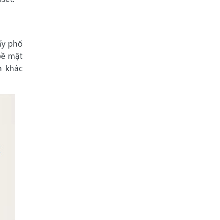
ấy phổ
bề mặt
n khác