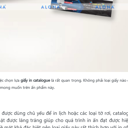
ệc chọn lựa
giấy in catalogue
là rất quan trọng. Không phải loại giấy nào
n mong muốn trên ấn phẩm này.
được dùng chủ yếu để in lịch hoặc các loại tờ rơi, catalo
mặt được láng tráng giúp cho quá trình in ấn đạt được hi
mặt khá đặc biệt nên loại giấy này rất thích hợp với in off