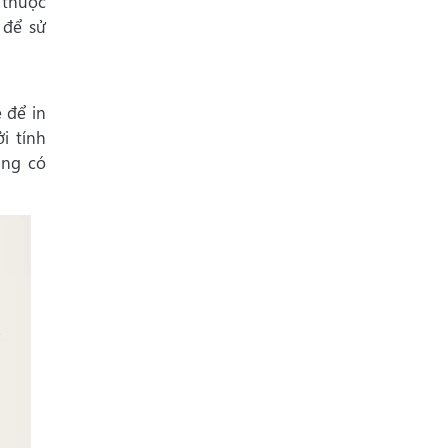
 thuộc
 để sử
 để in
i tính
úng có