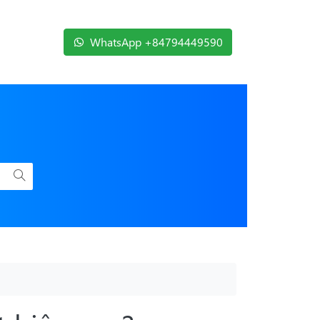
WhatsApp +84794449590