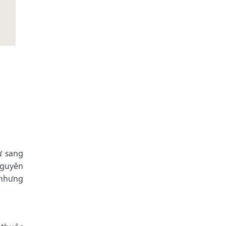
ự sang
nguyên
 nhưng