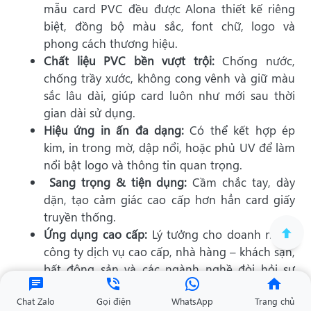
mẫu card PVC đều được Alona thiết kế riêng
biệt, đồng bộ màu sắc, font chữ, logo và
phong cách thương hiệu.
Chất liệu PVC bền vượt trội:
Chống nước,
chống trầy xước, không cong vênh và giữ màu
sắc lâu dài, giúp card luôn như mới sau thời
gian dài sử dụng.
Hiệu ứng in ấn đa dạng:
Có thể kết hợp ép
kim, in trong mờ, dập nổi, hoặc phủ UV để làm
nổi bật logo và thông tin quan trọng.
Sang trọng & tiện dụng:
Cầm chắc tay, dày
dặn, tạo cảm giác cao cấp hơn hẳn card giấy
truyền thống.
Ứng dụng cao cấp:
Lý tưởng cho doanh nhân,
công ty dịch vụ cao cấp, nhà hàng – khách sạn,
bất động sản và các ngành nghề đòi hỏi sự
khác biệt, chuyên nghiệp.
Chat Zalo
Gọi điện
WhatsApp
Trang chủ