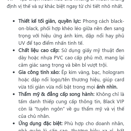
định vị thế và sự khác biệt ngay từ chi tiết nhỏ nhất.
Thiết kế tối giản, quyền lực:
Phong cách black-
on-black, phối hợp khéo léo giữa nền đen sang
trọng với hiệu ứng ánh kim, dập nổi hay phủ
UV để tạo điểm nhấn tinh tế.
Chất liệu cao cấp:
Sử dụng giấy mỹ thuật đen
dày hoặc nhựa PVC cao cấp phủ mờ, mang lại
cảm giác sang trọng và bền bỉ vượt trội.
Gia công tinh xảo:
Ép kim vàng, bạc, hologram
hoặc dập nổi logo/tên thương hiệu, giúp card
vừa tối giản vừa nổi bật trong mọi
ánh nhìn.
Thẩm mỹ & đẳng cấp song hành:
Không chỉ là
tấm danh thiếp cung cấp thông tin, Black VIP
còn là “tuyên ngôn” về gu thẩm mỹ và vị thế
của chủ nhân.
Ứng dụng đặc biệt:
Phù hợp cho doanh nhân,
nhà quản lý cấp cao, thương hiệu xa xỉ, bất