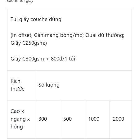
cầu in túi giấy.
Túi giấy couche đứng
(In offset; Cán màng bóng/mờ; Quai dù thường;
Giấy C250gsm;)
Giấy C300gsm + 800đ/1 túi
Kích
Số lượng
thước
Cao x
ngang x
300
500
1000
2000
hông