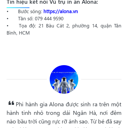
Tín hiệu kết nối Vũ trụ in ấn Alona:
•
Bước sóng:
https://alona.vn
•
Tần số: 079 444 9590
•
Tọa độ: 21 Bàu Cát 2, phường 14, quận Tân
Bình, HCM
Phi hành gia Alona được sinh ra trên một
hành tinh nhỏ trong dải Ngân Hà, nơi đêm
nào bầu trời cũng rực rỡ ánh sao. Từ bé đã say