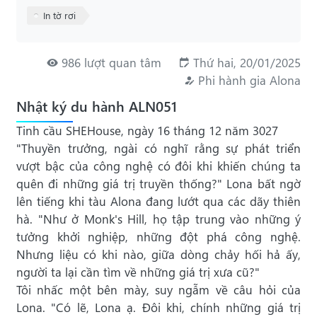
In tờ rơi
986 lượt quan tâm
Thứ hai, 20/01/2025
Phi hành gia Alona
Nhật ký du hành ALN051
Tinh cầu SHEHouse, ngày 16 tháng 12 năm 3027
"Thuyền trưởng, ngài có nghĩ rằng sự phát triển
vượt bậc của công nghệ có đôi khi khiến chúng ta
quên đi những giá trị truyền thống?" Lona bất ngờ
lên tiếng khi tàu Alona đang lướt qua các dãy thiên
hà. "Như ở Monk's Hill, họ tập trung vào những ý
tưởng khởi nghiệp, những đột phá công nghệ.
Nhưng liệu có khi nào, giữa dòng chảy hối hả ấy,
người ta lại cần tìm về những giá trị xưa cũ?"
Tôi nhấc một bên mày, suy ngẫm về câu hỏi của
Lona. "Có lẽ, Lona ạ. Đôi khi, chính những giá trị