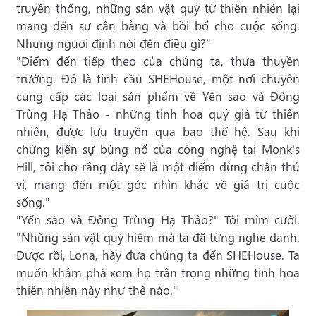
truyền thống, những sản vật quý từ thiên nhiên lại
mang đến sự cân bằng và bồi bổ cho cuộc sống.
Nhưng ngươi định nói đến điều gì?"
"Điểm đến tiếp theo của chúng ta, thưa thuyền
trưởng. Đó là tinh cầu SHEHouse, một nơi chuyên
cung cấp các loại sản phẩm về Yến sào và Đông
Trùng Hạ Thảo - những tinh hoa quý giá từ thiên
nhiên, được lưu truyền qua bao thế hệ. Sau khi
chứng kiến sự bùng nổ của công nghệ tại Monk's
Hill, tôi cho rằng đây sẽ là một điểm dừng chân thú
vị, mang đến một góc nhìn khác về giá trị cuộc
sống."
"Yến sào và Đông Trùng Hạ Thảo?" Tôi mỉm cười.
"Những sản vật quý hiếm mà ta đã từng nghe danh.
Được rồi, Lona, hãy đưa chúng ta đến SHEHouse. Ta
muốn khám phá xem họ trân trọng những tinh hoa
thiên nhiên này như thế nào."