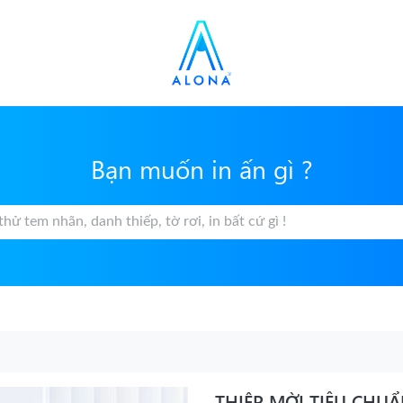
Bạn muốn in ấn gì ?
THIỆP MỜI TIÊU CHU