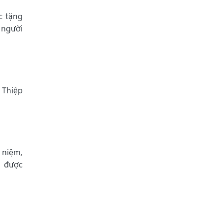
c tặng
 người
 Thiệp
 niệm,
à được