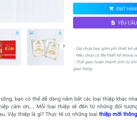
ĐẶT HÀN
YÊU CẦU
- Giá chưa bao gồm phí thiết kế và
- Nếu chưa có file thiết kế Alona s
- Thời gian hoàn thành tính từ kh
giao hàng.
 sống, bạn có thể dễ dàng nắm bắt các loại thiệp khác nh
thiệp cảm ơn,… Mỗi loại thiệp sẽ đến từ những đối tượn
u. Vậy thiệp là gì? Thực tế có những loại
thiệp mời thôn