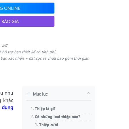
G ONLINE
 BÁO GIÁ
 VAT.
ẽ hỗ trợ bạn thiết kế có tính phí.
i bạn xác nhận + đặt cọc và chưa bao gồm thời gian
au như
Mục lục
g khác
g dụng
Thiệp là gì?
Có những loại thiệp nào?
Thiệp cưới