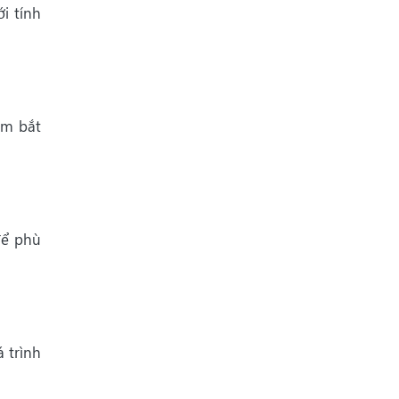
i tính
ắm bắt
để phù
á trình