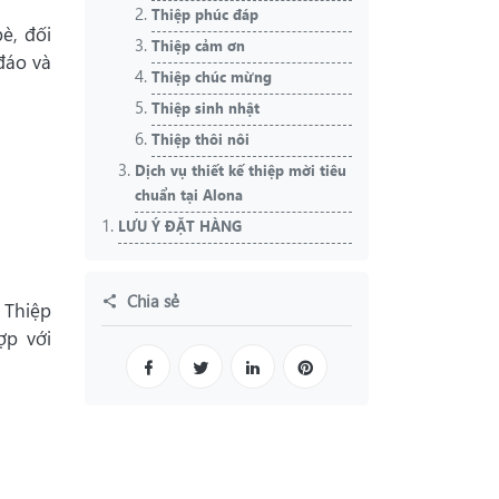
Thiệp phúc đáp
è, đối
Thiệp cảm ơn
đáo và
Thiệp chúc mừng
Thiệp sinh nhật
Thiệp thôi nôi
Dịch vụ thiết kế thiệp mời tiêu
chuẩn tại Alona
LƯU Ý ĐẶT HÀNG
Chia sẻ
 Thiệp
ợp với