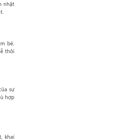
h nhật
t.
em bé.
ễ thôi
của sự
hù hợp
, khai