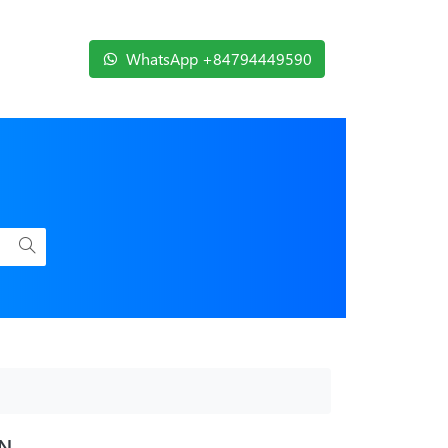
WhatsApp +84794449590
ẨN