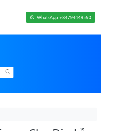
WhatsApp +84794449590