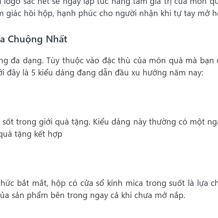
 logo sắc nét sẽ ngay lập tức nâng tầm giá trị của món qu
m giác hồi hộp, hạnh phúc cho người nhận khi tự tay mở h
Ưa Chuộng Nhất
ùng đa dạng. Tùy thuộc vào đặc thù của món quà mà bạn 
ới đây là 5 kiểu dáng đang dẫn đầu xu hướng năm nay:
 sốt trong giới quà tặng. Kiểu dáng này thường có một ng
quà tặng kết hợp
ức bắt mắt, hộp có cửa sổ kính mica trong suốt là lựa c
 của sản phẩm bên trong ngay cả khi chưa mở nắp.