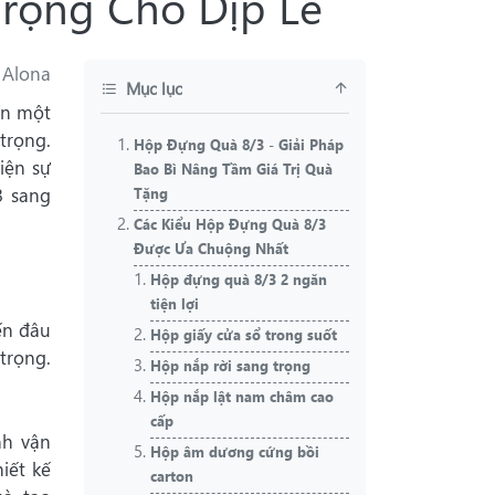
rọng Cho Dịp Lễ
 Alona
Mục lục
ến một
trọng.
Hộp Đựng Quà 8/3 - Giải Pháp
iện sự
Bao Bì Nâng Tầm Giá Trị Quà
3 sang
Tặng
Các Kiểu Hộp Đựng Quà 8/3
Được Ưa Chuộng Nhất
Hộp đựng quà 8/3 2 ngăn
tiện lợi
ến đâu
Hộp giấy cửa sổ trong suốt
trọng.
Hộp nắp rời sang trọng
Hộp nắp lật nam châm cao
cấp
nh vận
Hộp âm dương cứng bồi
iết kế
carton