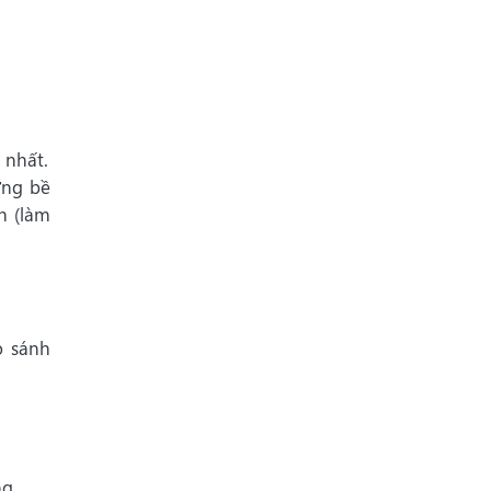
 nhất.
ứng bề
h (làm
o sánh
g.