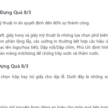
 Đựng Quà 8/3
kỹ thuật in ấn quyết định đến 80% sự thành công.
aft, giấy Ivory và giấy mỹ thuật là những lựa chọn phổ biến
m phần lộng lẫy, các xưởng in thường kết hợp các hiệu 
ạc lên logo/họa tiết), Dập nổi/Dập chìm, Phủ UV định hìn
 Cán màng mờ/bóng để chống trầy xước và thấm nước.
Đựng Quà 8/3
chọn hộp hay túi giấy cho dịp lễ. Dưới đây là những s
 giúp giữ nguyên form dáng an toàn cho món quà bên tron