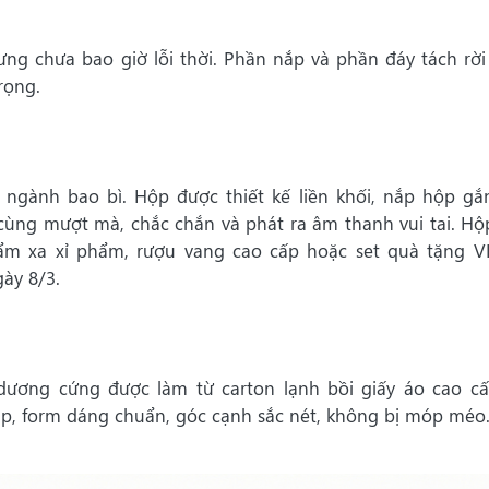
ưng chưa bao giờ lỗi thời. Phần nắp và phần đáy tách rời
rọng.
 ngành bao bì. Hộp được thiết kế liền khối, nắp hộp g
cùng mượt mà, chắc chắn và phát ra âm thanh vui tai. H
m xa xỉ phẩm, rượu vang cao cấp hoặc set quà tặng V
ày 8/3.
dương cứng được làm từ carton lạnh bồi giấy áo cao c
áp, form dáng chuẩn, góc cạnh sắc nét, không bị móp méo