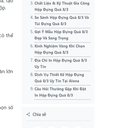
à, tạo
Chất Liệu & Kỹ Thuật Gia Công
ộp.
Hộp Đựng Quà 8/3
So Sánh Hộp Đựng Quà 8/3 Và
Túi Đựng Quà 8/3
Gợi Ý Mẫu Hộp Đựng Quà 8/3
có thể
Đẹp Và Sang Trọng
Kinh Nghiệm Vàng Khi Chọn
Hộp Đựng Quà 8/3
Địa Chỉ In Hộp Đựng Quà 8/3
Uy Tín
ăn lớn
Dịch Vụ Thiết Kế Hộp Đựng
Quà 8/3 Uy Tín Tại Alona
Câu Hỏi Thường Gặp Khi Đặt
In Hộp Đựng Quà 8/3
họn số
Chia sẻ