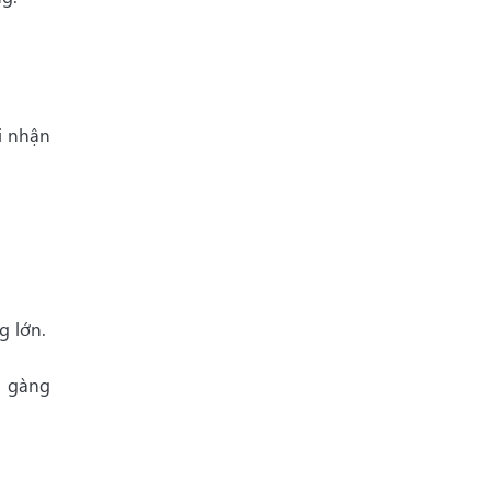
i nhận
g lớn.
n gàng