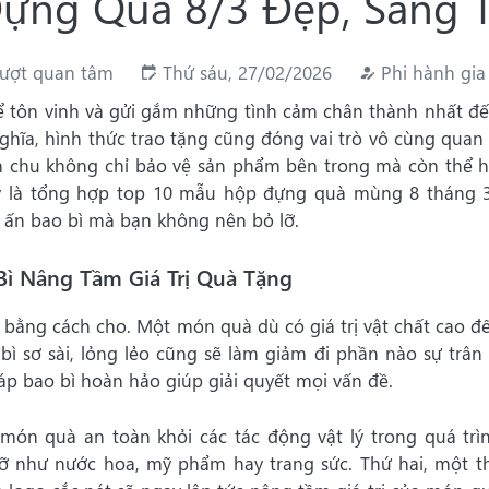
ựng Quà 8/3 Đẹp, Sang T
lượt quan tâm
Thứ sáu, 27/02/2026
Phi hành gia
để tôn vinh và gửi gắm những tình cảm chân thành nhất đ
hĩa, hình thức trao tặng cũng đóng vai trò vô cùng quan 
n chu không chỉ bảo vệ sản phẩm bên trong mà còn thể h
đây là tổng hợp top 10 mẫu hộp đựng quà mùng 8 tháng 
 ấn bao bì mà bạn không nên bỏ lỡ.
Bì Nâng Tầm Giá Trị Quà Tặng
 bằng cách cho. Một món quà dù có giá trị vật chất cao đ
ì sơ sài, lỏng lẻo cũng sẽ làm giảm đi phần nào sự trân 
áp bao bì hoàn hảo giúp giải quyết mọi vấn đề.
món quà an toàn khỏi các tác động vật lý trong quá trì
vỡ như nước hoa, mỹ phẩm hay trang sức. Thứ hai, một th