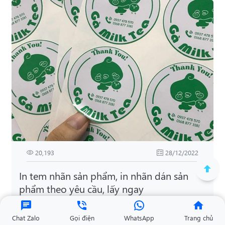
20,193
28/12/2022
In tem nhãn sản phẩm, in nhãn dán sản
phẩm theo yêu cầu, lấy ngay
In tem dán sản phẩm theo yêu cầu giá tốt, chất lượng
cao giúp tăng độ nhận diện thương hiệu. Ghé Alona để
Chat Zalo
Gọi điện
WhatsApp
Trang chủ