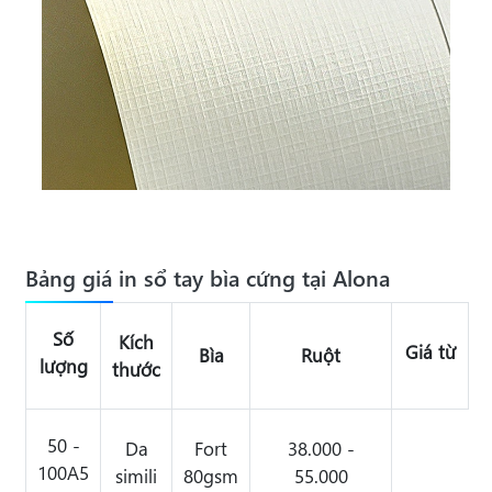
Bảng giá in sổ tay bìa cứng tại Alona
Số
Kích
Giá từ
Bìa
Ruột
lượng
thước
50 -
Da
Fort
38.000 -
100A5
simili
80gsm
55.000