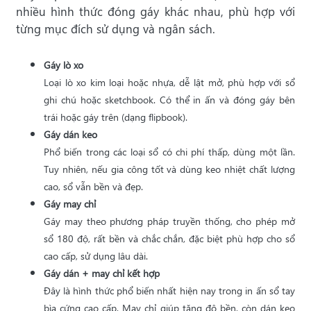
nhiều hình thức đóng gáy khác nhau, phù hợp với
từng mục đích sử dụng và ngân sách.
Gáy lò xo
Loại lò xo kim loại hoặc nhựa, dễ lật mở, phù hợp với sổ
ghi chú hoặc sketchbook. Có thể in ấn và đóng gáy bên
trái hoặc gáy trên (dạng flipbook).
Gáy dán keo
Phổ biến trong các loại sổ có chi phí thấp, dùng một lần.
Tuy nhiên, nếu gia công tốt và dùng keo nhiệt chất lượng
cao, sổ vẫn bền và đẹp.
Gáy may chỉ
Gáy may theo phương pháp truyền thống, cho phép mở
sổ 180 độ, rất bền và chắc chắn, đặc biệt phù hợp cho sổ
cao cấp, sử dụng lâu dài.
Gáy dán + may chỉ kết hợp
Đây là hình thức phổ biến nhất hiện nay trong in ấn sổ tay
bìa cứng cao cấp. May chỉ giúp tăng độ bền, còn dán keo