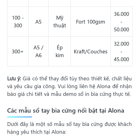
36.000
100 -
Mỹ
A5
Fort 100gsm
-
300
thuật
50.000
32.000
A5 /
Ép
300+
Kraft/Couches
-
A6
kim
45.000
Lưu ý:
Giá có thể thay đổi tùy theo thiết kế, chất liệu
và yêu cầu gia công. Vui lòng liên hệ Alona để nhận
báo giá chi tiết và mẫu demo sổ in bìa cứng thực tế.
Các mẫu sổ tay bìa cứng nổi bật tại Alona
Dưới đây là một số mẫu sổ tay bìa cứng được khách
hàng yêu thích tại Alona: