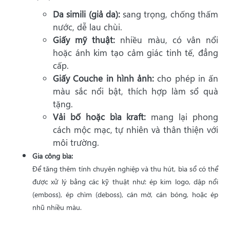
Da simili (giả da):
sang trọng, chống thấm
nước, dễ lau chùi.
Giấy mỹ thuật:
nhiều màu, có vân nổi
hoặc ánh kim tạo cảm giác tinh tế, đẳng
cấp.
Giấy Couche in hình ảnh:
cho phép in ấn
màu sắc nổi bật, thích hợp làm sổ quà
tặng.
Vải bố hoặc bìa kraft:
mang lại phong
cách mộc mạc, tự nhiên và thân thiện với
môi trường.
Gia công bìa:
Để tăng thêm tính chuyên nghiệp và thu hút, bìa sổ có thể
được xử lý bằng các kỹ thuật như: ép kim logo, dập nổi
(emboss), ép chìm (deboss), cán mờ, cán bóng, hoặc ép
nhũ nhiều màu.