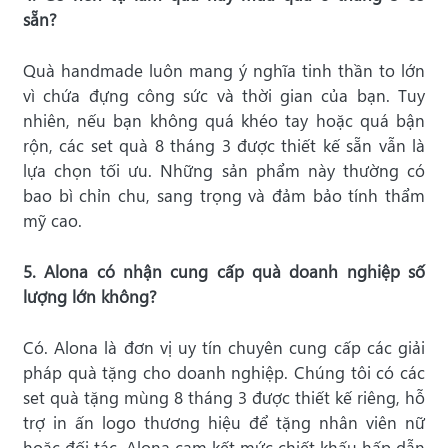
sẵn?
Quà handmade luôn mang ý nghĩa tinh thần to lớn
vì chứa đựng công sức và thời gian của bạn. Tuy
nhiên, nếu bạn không quá khéo tay hoặc quá bận
rộn, các set quà 8 tháng 3 được thiết kế sẵn vẫn là
lựa chọn tối ưu. Những sản phẩm này thường có
bao bì chỉn chu, sang trọng và đảm bảo tính thẩm
mỹ cao.
5. Alona có nhận cung cấp quà doanh nghiệp số
lượng lớn không?
Có. Alona là đơn vị uy tín chuyên cung cấp các giải
pháp quà tặng cho doanh nghiệp. Chúng tôi có các
set quà tặng mùng 8 tháng 3 được thiết kế riêng, hỗ
trợ in ấn logo thương hiệu để tặng nhân viên nữ
hoặc đối tác. Alona cam kết mức chiết khấu hấp dẫn