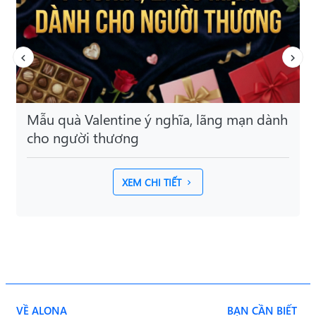
Tổng hợp mẫu Banner Valentine đẹp, lãng
mạn, thu hút mọi ánh nhìn nhất 2026
XEM CHI TIẾT
VỀ ALONA
BẠN CẦN BIẾT