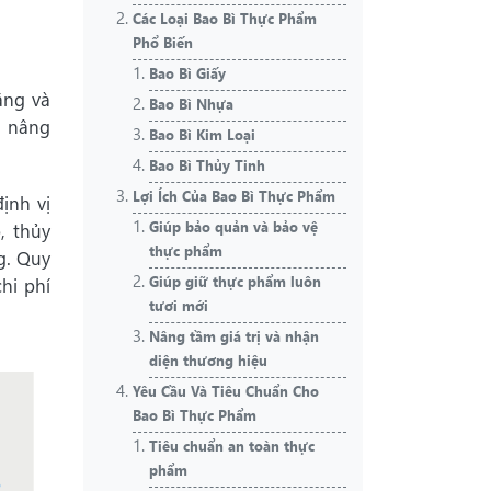
Các Loại Bao Bì Thực Phẩm
Phổ Biến
Bao Bì Giấy
ăng và
Bao Bì Nhựa
, nâng
Bao Bì Kim Loại
Bao Bì Thủy Tinh
Lợi Ích Của Bao Bì Thực Phẩm
ịnh vị
Giúp bảo quản và bảo vệ
, thủy
thực phẩm
g. Quy
Giúp giữ thực phẩm luôn
chi phí
tươi mới
Nâng tầm giá trị và nhận
diện thương hiệu
Yêu Cầu Và Tiêu Chuẩn Cho
Bao Bì Thực Phẩm
Tiêu chuẩn an toàn thực
phẩm