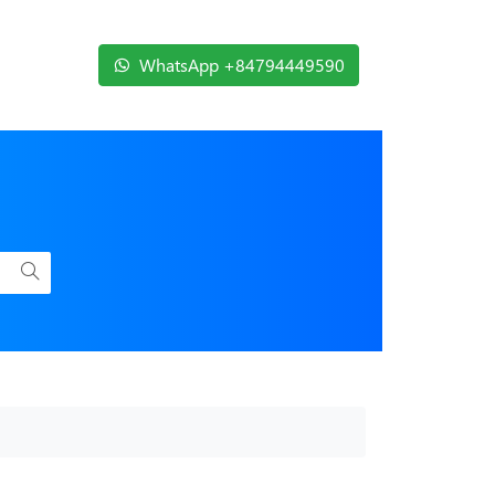
WhatsApp +84794449590