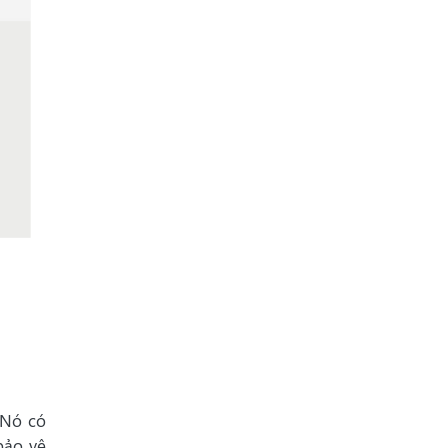
 Nó có
bảo vệ