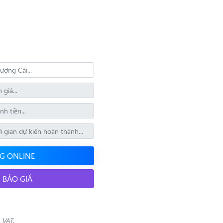
G ONLINE
 BÁO GIÁ
 VAT.