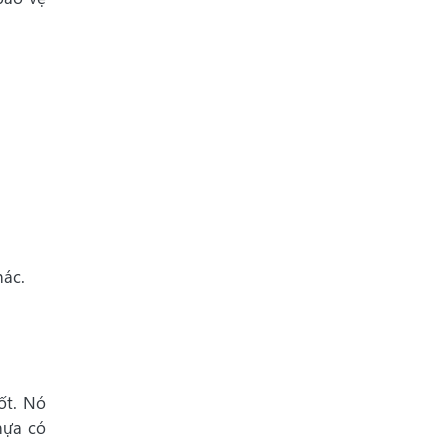
hác.
ốt. Nó
hựa có