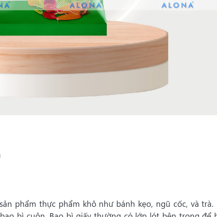
n
 sản phẩm thực phẩm khô như bánh kẹo, ngũ cốc, và trà.
 bao bì cuộn. Bao bì giấy thường có lớp lót bên trong để 