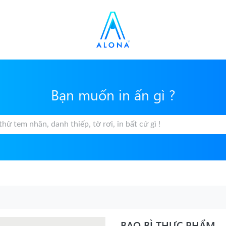
Bạn muốn in ấn gì ?
BAO BÌ THỰC PHẨM