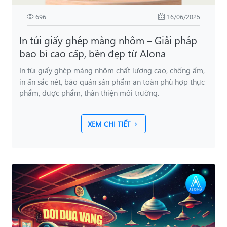
696
16/06/2025
In túi giấy ghép màng nhôm – Giải pháp
bao bì cao cấp, bền đẹp từ Alona
In túi giấy ghép màng nhôm chất lượng cao, chống ẩm,
in ấn sắc nét, bảo quản sản phẩm an toàn phù hợp thực
phẩm, dược phẩm, thân thiện môi trường.
XEM CHI TIẾT