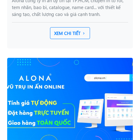
Alona công ty in ấn uy tín tại TP.HCM, chuyên in tờ rơi,
tem nhãn, bao bì, catalogue, name card... với thiết kế
sáng tạo, chất lượng cao và giá cạnh tranh.
XEM CHI TIẾT