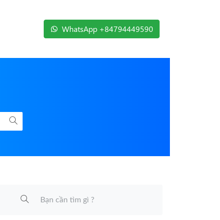
WhatsApp +84794449590