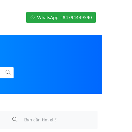
WhatsApp +84794449590